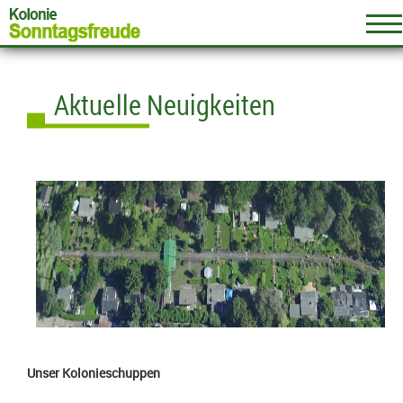
Aktuelle Neuigkeiten
info@sonntagsfreude.de
vCard speichern
Unser Kolonieschuppen