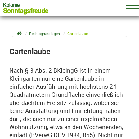
Pflicht des Kleingärtners zur kleingärtnerischen Nutzung
Gartenlaube
Kündigung durch Verpächter oder Pächter
Rechtsgrundlagen
Gartenlaube
Erbfall
Gartenlaube
Umfang der Parzellenräumung zum Pachtzeitende
Nach § 3 Abs. 2 BKleingG ist in einem
KGA Sonntagsfreude
Kleingarten nur eine Gartenlaube in
einfacher Ausführung mit höchstens 24
Quadratmetern Grundfläche einschließlich
überdachtem Freisitz zulässig, wobei sie
keine Ausstattung und Einrichtung haben
darf, die auch nur zu einer regelmäßigen
info@sonntagsfreude.de
Wohnnutzung, etwa an den Wochenenden,
vCard speichern
einlädt (BVerwG DÖV.1984, 855). Nicht nur